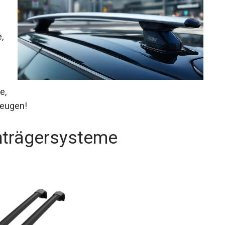
,
e,
zeugen!
hträgersysteme