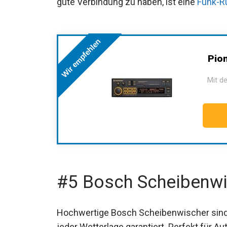
gute Verbindung zu haben, ist eine
Funk-R
Wir empfehlen
Pio
Mit de
#5 Bosch Scheibenwi
Hochwertige Bosch Scheibenwischer sind 
jeder Wetterlage garantiert. Perfekt für Au