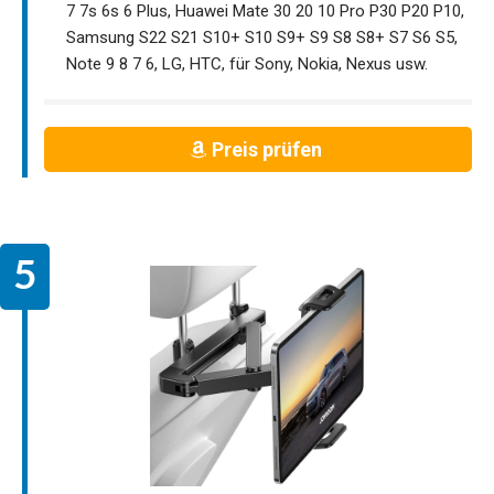
7 7s 6s 6 Plus, Huawei Mate 30 20 10 Pro P30 P20 P10,
Samsung S22 S21 S10+ S10 S9+ S9 S8 S8+ S7 S6 S5,
Note 9 8 7 6, LG, HTC, für Sony, Nokia, Nexus usw.
Preis prüfen