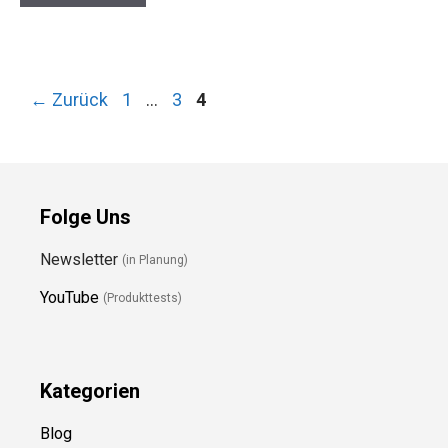
Seite
Seite
Seite
←
Zurück
1
…
3
4
Folge Uns
Newsletter
(in Planung)
YouTube
(Produkttests)
Kategorien
Blog